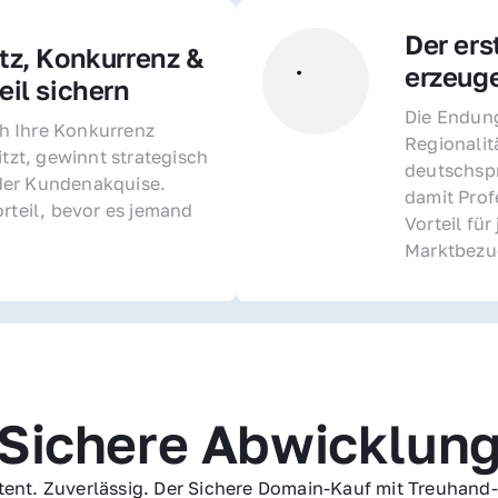
Der ers
z, Konkurrenz & 
erzeug
il sichern 
Die Endung 
 Ihre Konkurrenz 
Regionalit
itzt, gewinnt strategisch 
deutschspr
er Kundenakquise. 
damit Profe
rteil, bevor es jemand 
Vorteil fü
Marktbezu
Sichere Abwicklun
ent. Zuverlässig. Der Sichere Domain-Kauf mit Treuhand-