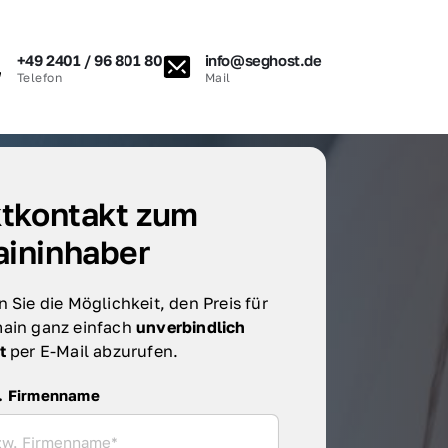
+49 2401 / 96 801 80
info@seghost.de
Telefon
Mail
tkontakt zum 
ininhaber
 Sie die Möglichkeit, den Preis für 
ain ganz einfach 
unverbindlich 
t 
per E-Mail abzurufen.
irmenname
. Firmenname