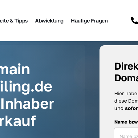
eile & Tipps
Abwicklung
Häufige Fragen
main 
Direk
Doma
ling.de 
Hier haben
Inhaber 
diese Dom
und 
sofor
rkauf
Name bzw. F
Name bzw