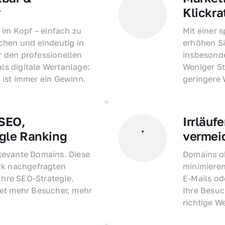
r
Klickra
 im Kopf – einfach zu 
Mit einer 
hen und eindeutig in 
erhöhen Si
den professionellen 
insbesonde
als digitale Wertanlage: 
Weniger St
ist immer ein Gewinn.
geringere
EO, 
Irrläufe
gle Ranking
vermei
evante Domains. Diese 
Domains oh
rk nachgefragten 
minimieren
Ihre SEO-Strategie. 
E-Mails o
et mehr Besucher, mehr 
Ihre Besuc
richtige W