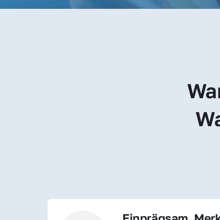
War
Wa
Einprägsam, Merk