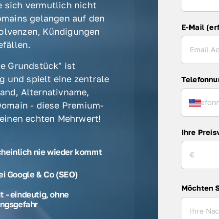
 sich vermutlich nicht 
mains gelangen auf den 
E-Mail (er
olvenzen, Kündigungen 
fällen. 
e Grundstück" ist 
 und spielt eine zentrale 
Telefonn
rand, Alternativname, 
omain - diese Premium-
 einen echten Mehrwert! 
Ihre Preis
cheinlich nie wieder kommt
ei Google & Co (SEO)
Möchten S
 - eindeutig, ohne
ngsgefahr