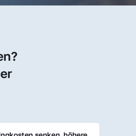
en? 
er 
ingkosten senken, höhere 